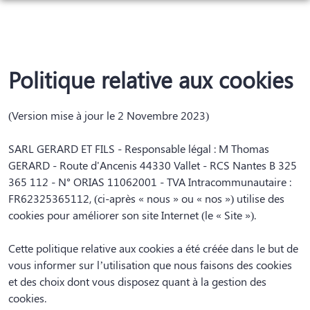
NOS SERVICES
MONUMENTS FUNÉRAIRES
SERVICES AUX FAMILLES
Politique relative aux cookies
ARTICLES FUNÉRAIRES
MARBRERIE
ORGANISER DES OBSÈQUES
NOS AGENCES
(Version mise à jour le 2 Novembre 2023)
GRANITHÈQUE
PRÉVOIR SES OBSÈQUES
CHAMBRES FUNERAIRES
VALLET
SARL GERARD ET FILS - Responsable légal : M Thomas
NOS CHAMBRES FUNÉRAIRES
GERARD - Route d'Ancenis 44330 Vallet - RCS Nantes B 325
ESPACES HOMMAGES
VALLET
VERTOU
365 112 - N° ORIAS 11062001 - TVA Intracommunautaire :
INHUMATION ET CRÉMATION PRÈS DE NANTES
ENTRETIEN & FLEURISSEMENT DE SÉPULTURES
FR62325365112, (ci-après « nous » ou « nos ») utilise des
VERTOU
LE LOROUX BOTTEREAU
cookies pour améliorer son site Internet (le « Site »).
DÉMARCHES APRÈS DÉCÈS
LE LOROUX-BOTTEREAU
Cette politique relative aux cookies a été créée dans le but de
NOTRE GAMME DE CERCUEILS
vous informer sur l’utilisation que nous faisons des cookies
et des choix dont vous disposez quant à la gestion des
NOS CAPITONS
cookies.