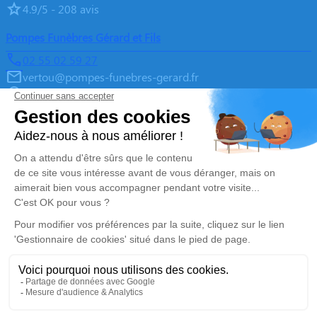
4.9/5 - 208 avis
Pompes Funèbres Gérard et Fils
02 55 02 59 27
vertou@pompes-funebres-gerard.fr
10 Rue des Entrepreneurs - 44120 - Vertou
4.9/5 - 275 avis
Pompes Funèbres Gérard et Fils
02 55 02 07 85
vallet@pompes-funebres-gerard.fr
Route d'Ancenis - 44330 - Vallet
4.9/5 - 196 avis
Nos réseaux sociaux
Mentions légales
Politique de traitement des données personnelles
Politique d’utilisation des cookies
Gestionnaire de cookies