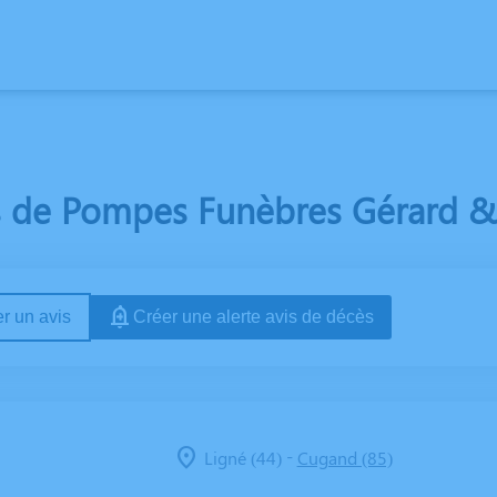
IRES
NOS AGENCES
CHAMBRES FUNERAIRES
ESPACES HOMMAGE
 de Pompes Funèbres Gérard & F
r un avis
Créer une alerte avis de décès
-
Ligné (44)
Cugand (85)