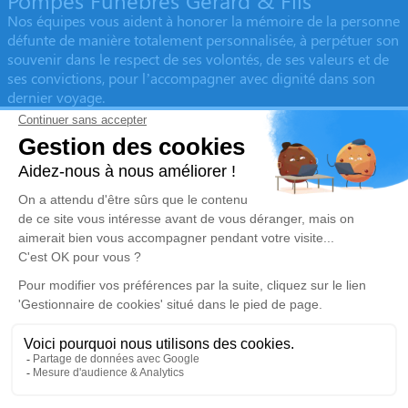
Pompes Funèbres Gérard & Fils
Nos équipes vous aident à honorer la mémoire de la personne
défunte de manière totalement personnalisée, à perpétuer son
souvenir dans le respect de ses volontés, de ses valeurs et de
ses convictions, pour l’accompagner avec dignité dans son
dernier voyage.
Obtenez un devis
Devis obsèques
Devis prévoyance
Devis marbrerie
Nos réseaux sociaux
Mentions légales
Politique de traitement des données personnelles
Politique d’utilisation des cookies
Gestionnaire de cookies