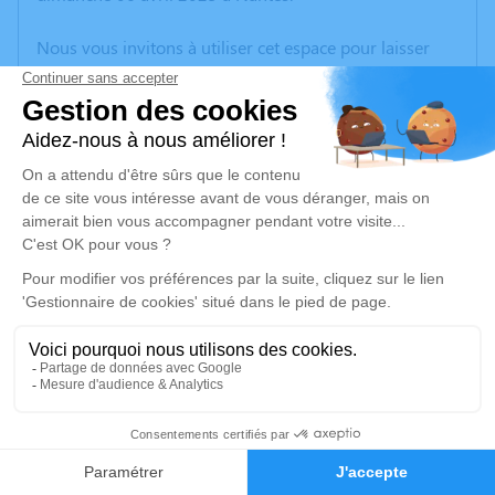
Nous vous invitons à utiliser cet espace pour laisser
vos condoléances, partager des photos souvenirs, une
anecdote ou exprimer vos pensées à travers des
poèmes ou des textes. Cet endroit est un lieu
d'expression dédié à honorer la mémoire de Yannick
PINEAU.
Un service de plantation d’arbre hommage est
disponible ici
.
Je rends hommage
Cérémonie religieuse
vendredi 11 avril 2025 à 10h30
2
Église de La Remaudière
44430 La Remaudière
Faire-part
Hommages