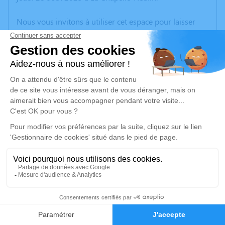
Nous vous invitons à utiliser cet espace pour laisser
vos condoléances, partager des photos souvenirs, une
anecdote ou exprimer vos pensées à travers des
poèmes ou des textes. Cet endroit est un lieu
d'expression dédié à honorer la mémoire de Robert
LOREAU.
Un service de plantation d’arbre hommage est
disponible ici
.
Je rends hommage
Déroulé des obsèques
Repos en salon funéraire
6
Faire-part
Hommages
Du jeudi 28 août 2025 à 15h30 au mardi 02