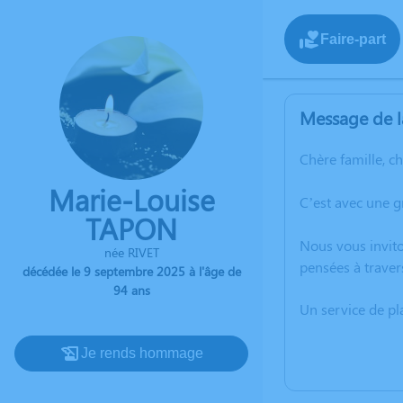
Faire-part
Message de l
Chère famille, c
Marie-Louise
C’est avec une 
TAPON
Nous vous invito
née RIVET
pensées à traver
décédée le 9 septembre 2025 à l'âge de
94 ans
Un service de p
Je rends hommage