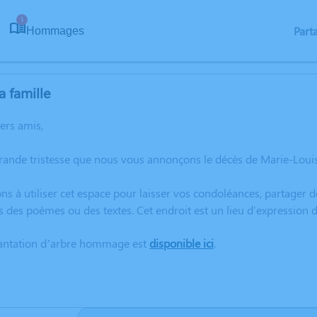
1
Part
Hommages
a famille
hers amis,
grande tristesse que nous vous annonçons le décès de Marie-Lou
ns à utiliser cet espace pour laisser vos condoléances, partager
s des poèmes ou des textes. Cet endroit est un lieu d'expressio
lantation d’arbre hommage est
disponible ici
.