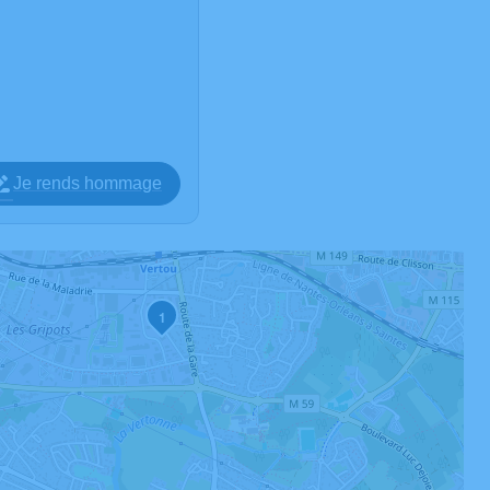
Je rends hommage
1