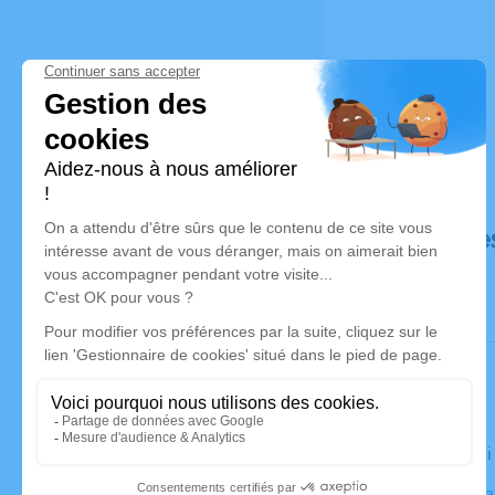
Déroulé de
Le vendred
Église St Ma