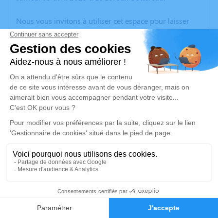
Nous vous invitons à utiliser cet espace pour laisser
vos condoléances, partager des photos souvenirs, une
anecdote ou exprimer vos pensées à travers des
poèmes ou des textes. Cet endroit est un lieu
d'expression dédié à honorer la mémoire de Marcel
ESSEUL.
Un service de plantation d’arbre hommage est
disponible ici
.
Je rends hommage
Cérémonie religieuse
vendredi 11 avril 2025 à 10h30
12
Église de Le Loroux-Bottereau
44430 Le Loroux-Bottereau
Faire-part
Hommages