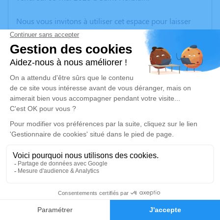
Nous vous invitons à utiliser cet espace pour laisser
vos condoléances, partager des photos souvenirs, une
anecdote ou exprimer vos pensées à travers des
poèmes ou des textes. Cet endroit est un lieu
d'expression dédié à honorer la mémoire de Jean-Marc
GASNIER.
Un service de plantation d’arbre hommage est
disponible ici
.
Je rends hommage
Cérémonie religieuse
mercredi 14 mai 2025 à 15h00
19
Église de Le Loroux-Bottereau
44430 Le Loroux-Bottereau
Faire-part
Hommages