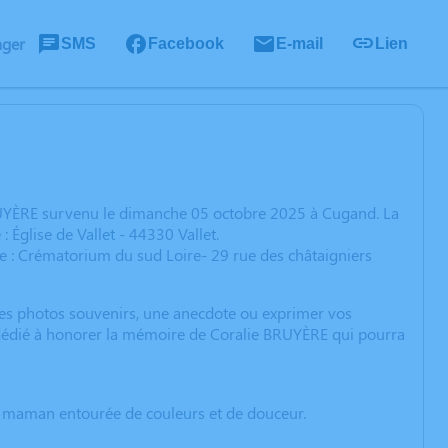
ager
SMS
Facebook
E-mail
Lien
RUYÈRE survenu le dimanche 05 octobre 2025 à Cugand. La
Église de Vallet - 44330 Vallet.
e : Crématorium du sud Loire- 29 rue des châtaigniers
 des photos souvenirs, une anecdote ou exprimer vos
n dédié à honorer la mémoire de Coralie BRUYÈRE qui pourra
ir maman entourée de couleurs et de douceur.