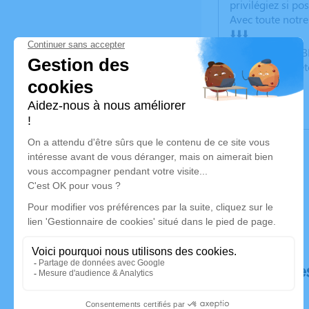
privilégiez si po
Avec toute notre
⬇️⬇️⬇️
OFFRANDES LIBR
https://www.le
Déroulé de