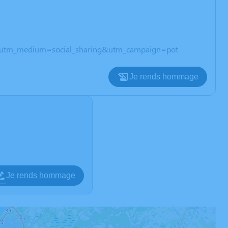
ive&utm_medium=social_sharing&utm_campaign=pot
Je rends hommage
Je rends hommage