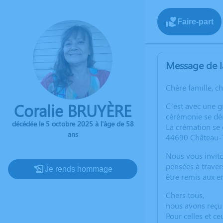
Faire-part
Message de l
Chère famille, c
Coralie BRUYÈRE
C’est avec une 
cérémonie se dér
décédée le 5 octobre 2025 à l'âge de 58
La crémation se 
ans
44690 Château-
Nous vous invito
pensées à traver
Je rends hommage
être remis aux en
Chers tous,
nous avons reçu 
Pour celles et ce