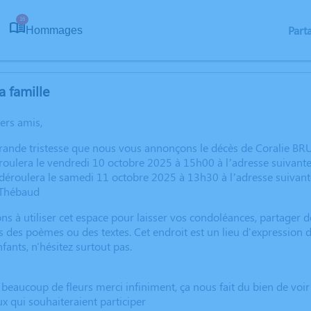
16
Part
Hommages
a famille
hers amis,
grande tristesse que nous vous annonçons le décès de Coralie B
oulera le vendredi 10 octobre 2025 à 15h00 à l’adresse suivante : 
déroulera le samedi 11 octobre 2025 à 13h30 à l’adresse suivant
Thébaud
ns à utiliser cet espace pour laisser vos condoléances, partager
s des poèmes ou des textes. Cet endroit est un lieu d'expressio
fants, n'hésitez surtout pas.
beaucoup de fleurs merci infiniment, ça nous fait du bien de vo
ux qui souhaiteraient participer