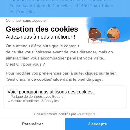
Église Saint Julien de Concelles - 44450 Saint-Julien-
de-Concelles.
Dominique, Soazig, Eléa, et toute la famille vont font
part de l'envol de leur petit ange "Célia"
Fleurs naturelles uniquement
Nous vous invitons à utiliser cet espace pour laisser
vos condoléances, partager des photos souvenirs, une
anecdote ou exprimer vos pensées à travers des
poèmes ou des textes. Cet endroit est un lieu
d'expression dédié à honorer la mémoire de Célia
JANNIN.
Un service de plantation d’arbre hommage est
disponible ici
.
10
Je rends hommage
Faire-part
Hommages