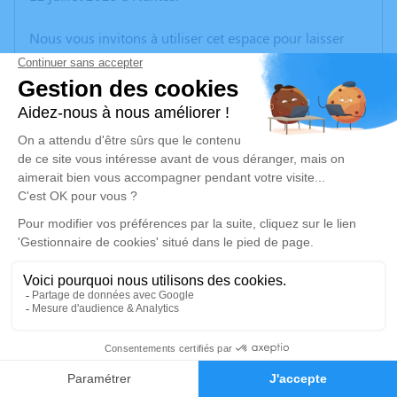
Nous vous invitons à utiliser cet espace pour laisser
vos condoléances, partager des photos souvenirs, une
anecdote ou exprimer vos pensées à travers des
poèmes ou des textes. Cet endroit est un lieu
d'expression dédié à honorer la mémoire d’André
HERVÉ.
Un service de plantation d’arbre hommage est
disponible ici
.
Je rends hommage
Cérémonie civile
vendredi 18 juillet 2025 à 14h00
5
Crématorium du Sud Loire de Château-Thébaud
29, Rue des Châtaigniers
Faire-part
Hommages
44690 Château-Thébaud