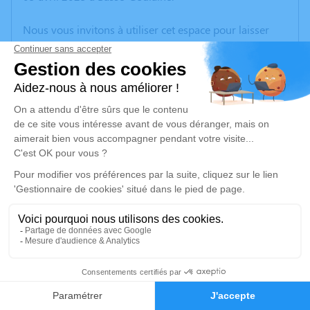
Nous vous invitons à utiliser cet espace pour laisser
vos condoléances, partager des photos souvenirs, une
anecdote ou exprimer vos pensées à travers des
poèmes ou des textes. Cet endroit est un lieu
d'expression dédié à honorer la mémoire d’Alain
ALBAT.
Un service de plantation d’arbre hommage est
disponible ici
.
Je rends hommage
Cérémonie civile
jeudi 10 avril 2025 à 09h30
2
Crématorium du Sud Loire de Château-Thébaud
29, Rue des Châtaigniers
Faire-part
Hommages
44690 Château-Thébaud